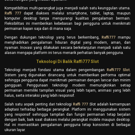
Kompatibilitas multi-perangkat juga menjadi salah satu keunggulan utama.
Raffi 777
dapat diakses melalui smartphone, tablet, laptop, maupun
komputer desktop tanpa mengurangi kualitas pengalaman bermain.
Fleksibilitas ini memberikan kebebasan bagi pengguna untuk menikmati
permainan kapan saja dan di mana saja.
Dengan dukungan teknologi yang terus berkembang,
Raffi777
mampu
menghadirkan pengalaman hiburan digital yang modern, aman, dan
nyaman. Inovasi yang dilakukan secara berkelanjutan menjadi salah satu
alasan mengapa platform ini terus menarik perhatian banyak pengguna.
Teknologi Di Balik Raffi777 Slot
Teknologi menjadi fondasi utama dalam pengembangan
Raffi777 Slot
.
Sistem yang digunakan dirancang untuk memberikan performa optimal
sehingga pengguna dapat menikmati permainan dengan lancar dan minim
gangguan. Penggunaan teknologi modern memungkinkan setiap
permainan memiliki tampilan visual yang lebih tajam, animasi yang lebih
halus, serta interaksi yang lebih responsif.
Salah satu aspek penting dari teknologi
Raffi 777
Slot adalah kemampuan
adaptasi terhadap berbagai perangkat. Platform ini menggunakan sistem
yang responsif sehingga tampilan dan fungsi permainan tetap berjalan
dengan baik, baik saat diakses melalui perangkat mobile maupun desktop.
Hal ini memastikan pengalaman pengguna tetap konsisten di berbagai
ukuran layar.