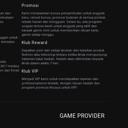
Promosi
han dan
Kami menawarkan bonus penyambutan untuk anggota
pembukaan
baru, reload bonus, promosi bulanan di semua produk,
is.
rebate harian dan mingguan. Selain itu, ada program
ucapan terima kasih untuk anggota yang aktif dan
banyak game mini untuk memberikan ribuan kartu
game setiap minggu.
nggan untuk
transaksi
Klub Reward
Dapatkan poin dari setiap taruhan dan tukarkan produk
fashion atau teknologi terbaru ketika Anda mengunjungi
halaman tukar hadiah. Hadiah akan dikirimkan kepada
liki
Anda dalam waktu 7 hari.
 24/7 melalui
pon dan Email.
Klub VIP
Menjadi VIP kami untuk mendapatkan layanan dan
profesionalisme terbaik, dengan ribuan hadiah dan
program promosi khusus untuk VIP!
GAME PROVIDER