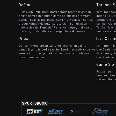
Daftar
Taruhan S
Buka akun untuk menikmati semua promosi taruhan
Kami menawar
online kami dan hiburan game berkualitas premium
Inggris, La Li
dengan kualitas luar biasa. Kami menyediakan semua
Jerman, NFL, 
produk yang Anda butuhkan, terutama untuk pasar
dan banyak la
Indonesia saja. Deposit / Penarikan cepat, grafik yang
Taruhan Live 
menarik, mudah diakses dengan banyak browser.
untuk kesena
Pribadi
Live Casin
Dengan menerapkan teknologi keamanan paling
Kami memiliki
canggih yang tersedia saat ini, kami memastikan bahwa
Live Dealer K
semua informasi pribadi dan transaksi anggota akan
Asia cantik, L
benar-benar aman.
Live Roulette
Game Slot
Ratusan perma
dengan pelua
miliaran Rupia
SPORTSBOOK