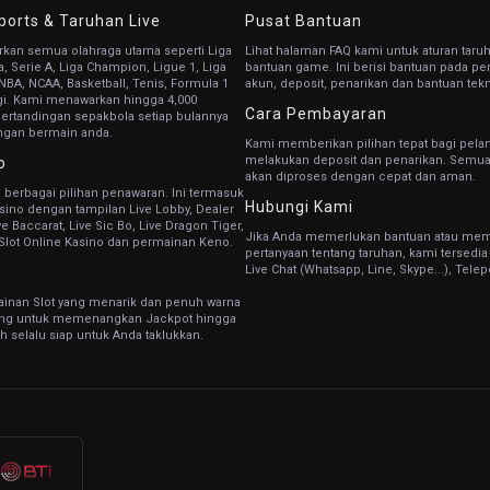
ports & Taruhan Live
Pusat Bantuan
kan semua olahraga utama seperti Liga
Lihat halaman FAQ kami untuk aturan taru
ga, Serie A, Liga Champion, Ligue 1, Liga
bantuan game. Ini berisi bantuan pada 
NBA, NCAA, Basketball, Tenis, Formula 1
akun, deposit, penarikan dan bantuan tekn
gi. Kami menawarkan hingga 4,000
Cara Pembayaran
pertandingan sepakbola setiap bulannya
ngan bermain anda.
Kami memberikan pilihan tepat bagi pela
melakukan deposit dan penarikan. Semua 
o
akan diproses dengan cepat dan aman.
 berbagai pilihan penawaran. Ini termasuk
Hubungi Kami
asino dengan tampilan Live Lobby, Dealer
ive Baccarat, Live Sic Bo, Live Dragon Tiger,
Jika Anda memerlukan bantuan atau memi
, Slot Online Kasino dan permainan Keno.
pertanyaan tentang taruhan, kami tersedia
Live Chat (Whatsapp, Line, Skype...), Tele
inan Slot yang menarik dan penuh warna
ng untuk memenangkan Jackpot hingga
h selalu siap untuk Anda taklukkan.